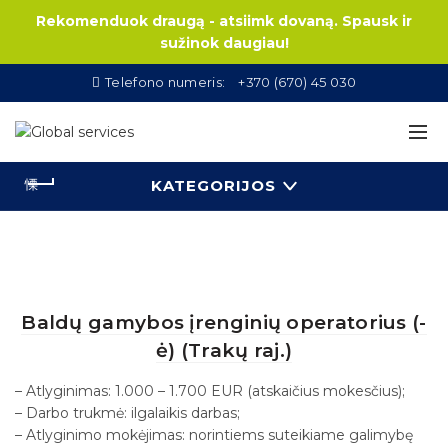
Rekomenduok draugą - atsiimk dovaną. Spausk ir
sužinok daugiau!
Telefono numeris:
+370 (670) 45 030
KATEGORIJOS
Baldų gamybos įrenginių operatorius (-
ė) (Trakų raj.)
– Atlyginimas: 1.000 – 1.700 EUR (atskaičius mokesčius);
– Darbo trukmė: ilgalaikis darbas;
– Atlyginimo mokėjimas: norintiems suteikiame galimybę