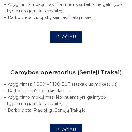
– Atlyginimo mokėjimas: norintiems suteikiame galimybę
atlyginimą gauti kas savaitę;
– Darbo vieta: Guopstų kaimas, Trakų r. sav.
PLAČIAU
Gamybos operatorius (Senieji Trakai)
– Atlyginimas: 1.000 – 1.100 EUR (atskaičius mokesčius);
– Darbo trukmė: ilgalaikis darbas;
– Atlyginimo mokėjimas: Norintiems yra galimybė
atlyginimą gauti kas savaitę;
– Darbo vieta: Plačioji g., Senųjų Trakų k.
PLAČIAU