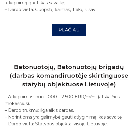
atlyginimą gauti kas savaitę;
– Darbo vieta: Guopstų kaimas, Trakų r. sav.
PLAČIAU
Betonuotojų, Betonuotojų brigadų
(darbas komandiruotėje skirtinguose
statybų objektuose Lietuvoje)
– Atlyginimas: nuo 1.000 – 2.500 EUR/mėn. (atskaičius
mokesčius).
– Darbo trukmė: ilgalaikis darbas.
– Norintiems yra galimybė gauti atlyginimą, kas savaitę;
– Darbo vieta: Statybos objektai visoje Lietuvoje.