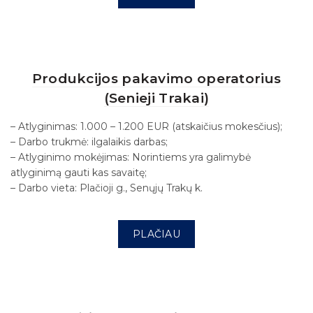
Produkcijos pakavimo operatorius
(Senieji Trakai)
– Atlyginimas: 1.000 – 1.200 EUR (atskaičius mokesčius);
– Darbo trukmė: ilgalaikis darbas;
– Atlyginimo mokėjimas: Norintiems yra galimybė
atlyginimą gauti kas savaitę;
– Darbo vieta: Plačioji g., Senųjų Trakų k.
PLAČIAU