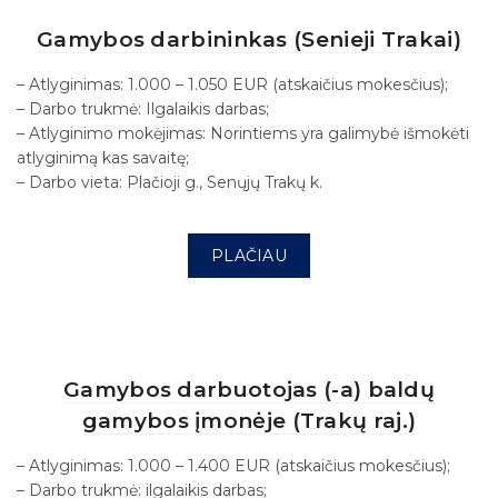
Gamybos darbininkas (Senieji Trakai)
– Atlyginimas: 1.000 – 1.050 EUR (atskaičius mokesčius);
– Darbo trukmė: Ilgalaikis darbas;
– Atlyginimo mokėjimas: Norintiems yra galimybė išmokėti
atlyginimą kas savaitę;
– Darbo vieta: Plačioji g., Senųjų Trakų k.
PLAČIAU
Gamybos darbuotojas (-a) baldų
gamybos įmonėje (Trakų raj.)
– Atlyginimas: 1.000 – 1.400 EUR (atskaičius mokesčius);
– Darbo trukmė: ilgalaikis darbas;