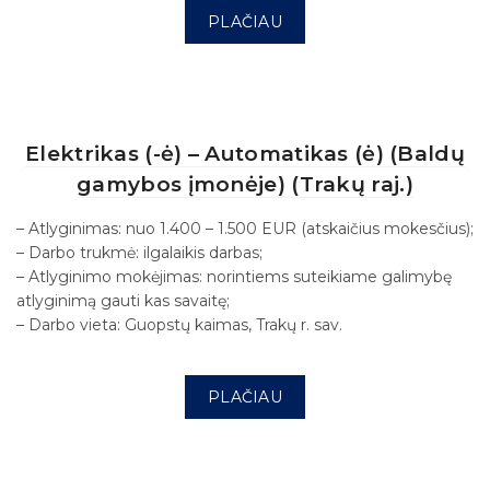
PLAČIAU
Elektrikas (-ė) – Automatikas (ė) (Baldų
gamybos įmonėje) (Trakų raj.)
– Atlyginimas: nuo 1.400 – 1.500 EUR (atskaičius mokesčius);
– Darbo trukmė: ilgalaikis darbas;
– Atlyginimo mokėjimas: norintiems suteikiame galimybę
atlyginimą gauti kas savaitę;
– Darbo vieta: Guopstų kaimas, Trakų r. sav.
PLAČIAU