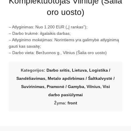
Komplektuotojas Vilniuje (Šalia
oro uosto)
– Atlyginimas: Nuo 1.200 EUR („Į rankas”);
– Darbo trukmė: ilgalaikis darbas;
– Atlyginimo mokėjimas: Norintiems yra galimybė atlyginimą
gauti kas savaitę;
– Darbo vieta: Beržuonos g., Vilnius (Šalia oro uosto)
Kategorijos:
Darbo sritis
,
Lietuva
,
Logistika /
Sandėliavimas
,
Metalo apdirbimas / Šaltkalvystė /
Suvirinimas
,
Pramonė / Gamyba
,
Vilnius
,
Visi
darbo pasiūlymai
Žyma:
front