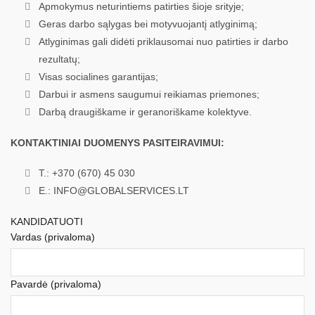
Apmokymus neturintiems patirties šioje srityje;
Geras darbo sąlygas bei motyvuojantį atlyginimą;
Atlyginimas gali didėti priklausomai nuo patirties ir darbo
rezultatų;
Visas socialines garantijas;
Darbui ir asmens saugumui reikiamas priemones;
Darbą draugiškame ir geranoriškame kolektyve.
KONTAKTINIAI DUOMENYS PASITEIRAVIMUI:
T.: +370 (670) 45 030
E.: INFO@GLOBALSERVICES.LT
KANDIDATUOTI
Vardas (privaloma)
Pavardė (privaloma)