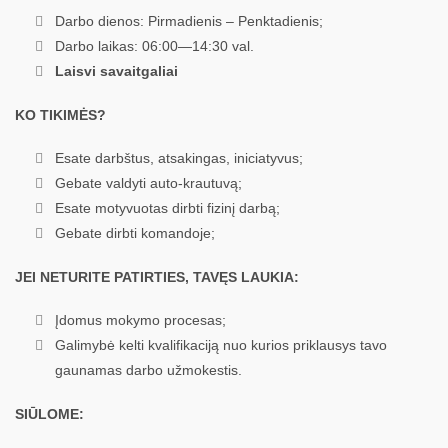
Darbo dienos: Pirmadienis
– Penktadienis;
Darbo laikas: 06:00—14:30 val.
Laisvi savaitgaliai
KO TIKIMĖS?
Esate darbštus, atsakingas, iniciatyvus;
Gebate valdyti auto-krautuvą;
Esate motyvuotas dirbti fizinį darbą;
Gebate dirbti komandoje;
JEI NETURITE PATIRTIES, TAVĘS LAUKIA:
Įdomus mokymo procesas;
Galimybė kelti kvalifikaciją nuo kurios priklausys tavo
gaunamas darbo užmokestis.
SIŪLOME: