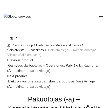
Telefono numeris:
+370 (670) 45 030
Pradžia
Shop
Darbo sritis
Metalo apdirbimas /
Šaltkalvystė / Suvirinimas
Pakuotojas (-a) – Komplektuotojas
Vilniuje (Šalia oro uosto)
Previous product
Gamybos darbuotojas – Operatorius, Pabiržio k., Kauno raj.
(Apmokiname darbo vietoje)
Next product
Elektronikos prietaisų gamybos darbuotojas (-as) Vilniuje
(Apmokiname darbo vietoje)
Pakuotojas (-a) –