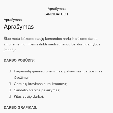
Aprašymas
KANDIDATUOTI
Aprašymas
Aprašymas
Šiuo metu ieškome naujų komandos narių ir siūlome darbą
žmonėms, norintiems dirbti medinių langų bei durų gamybos
įmonėje.
DARBO POBŪDIS:
Pagamintų gaminių priėmimas, pakavimas, paruošimas
išvežimui;
Gaminių krovimas auto-krautuvu;
Sandėlio tvarkos palaikymas;
Kitus susiję darbai.
DARBO GRAFIKAS: