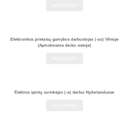
READ MORE
Elektronikos prietaisų gamybos darbuotojas (-as) Vilniuje
(Apmokiname darbo vietoje)
READ MORE
Elektros spintų surinkėjas (-a) darbui Nyderlanduose
READ MORE