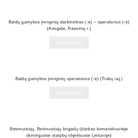
Baldų gamybos įrenginių darbininkas (-ė) – operatorius (-ė)
(Ariogala, Raseinių r.)
READ MORE
Baldų gamybos įrenginių operatorius (-ė) (Trakų raj.)
READ MORE
Betonuotojų, Betonuotojų brigadų (darbas komandiruotėje
skirtinguose statybų objektuose Lietuvoje)