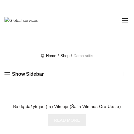
Telefono numeris:
+370 (670) 45 030
CATEGORIES
Home
Shop
Darbo sritis
Show Sidebar
Baldų dažytojas (-a) Vilniuje (Šalia Vilniaus Oro Uosto)
READ MORE