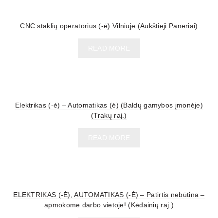
CNC staklių operatorius (-ė) Vilniuje (Aukštieji Paneriai)
READ MORE
Elektrikas (-ė) – Automatikas (ė) (Baldų gamybos įmonėje)
(Trakų raj.)
READ MORE
ELEKTRIKAS (-Ė), AUTOMATIKAS (-Ė) – Patirtis nebūtina –
apmokome darbo vietoje! (Kėdainių raj.)