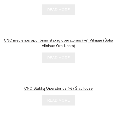
READ MORE
CNC medienos apdirbimo staklių operatorius (-ė) Vilniuje (Šalia
Vilniaus Oro Uosto)
READ MORE
CNC Staklių Operatorius (-ė) Šiauliuose
READ MORE