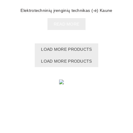
Elektrotechninių įrenginių technikas (-ė) Kaune
READ MORE
LOAD MORE PRODUCTS
LOAD MORE PRODUCTS
Sukūrė:
"Reklamos fabrikas"
Jūsų Asmens duomenų Valdytojas yra "De Gilde Global Services"
UAB, juridinio asmens kodas 306627735, adresas Romintos g.
48, Vilnius, tel. +370 (670) 45030. Plačiau apie asmens
duomenis, jų tvarkymą bei Jūsų teises skaitykite mūsų
Privatumo
ir naudojamų slapukų politikoje